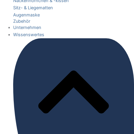
Nackenhörnchen & -kissen
Sitz- & Liegematten
Augenmaske
Zubehör
Unternehmen
Wissenswertes