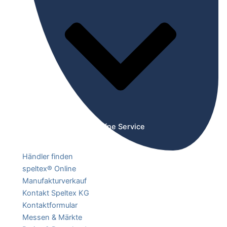
Öffne Service
Händler finden
speltex® Online
Manufakturverkauf
Kontakt Speltex KG
Kontaktformular
Messen & Märkte