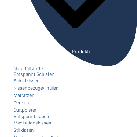
Öffne Produkte
Naturfüllstoffe
Entspannt Schlafen
Schlafkissen
Kissenbezüge/-hüllen
Matratzen
Decken
Duftpolster
Entspannt Leben
Meditationskissen
Stillkissen