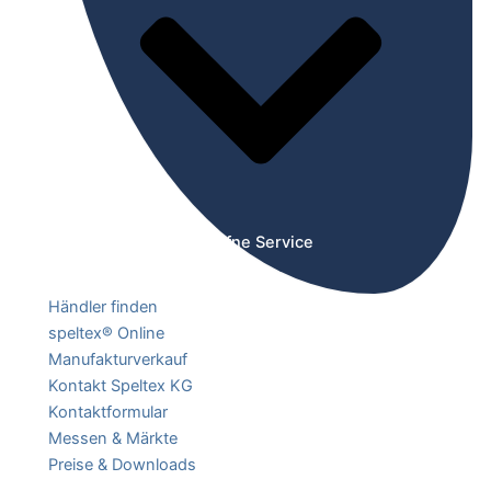
Öffne Service
Händler finden
speltex® Online
Manufakturverkauf
Kontakt Speltex KG
Kontaktformular
Messen & Märkte
Preise & Downloads