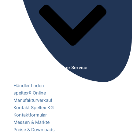
Öffne Service
Händler finden
speltex® Online
Manufakturverkauf
Kontakt Speltex KG
Kontaktformular
Messen & Märkte
Preise & Downloads