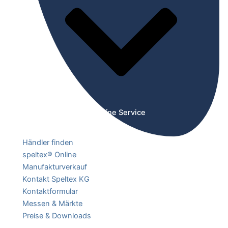
Öffne Service
Händler finden
speltex® Online
Manufakturverkauf
Kontakt Speltex KG
Kontaktformular
Messen & Märkte
Preise & Downloads